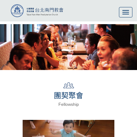
Toggl
navig
團契聚會
Fellowship